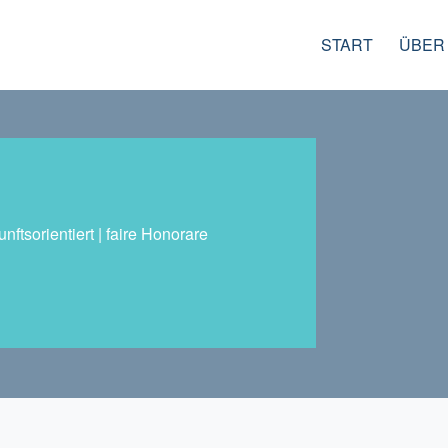
START
ÜBER
ftsorientiert | faire Honorare